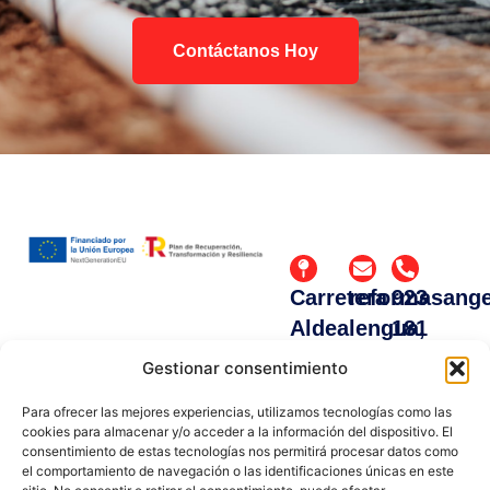
Contáctanos Hoy
Carretera
reformasang
923
Aldealengua,
181
71 ·
409 /
Gestionar consentimiento
37003
609
Para ofrecer las mejores experiencias, utilizamos tecnologías como las
Salamanca
633
cookies para almacenar y/o acceder a la información del dispositivo. El
508 /
consentimiento de estas tecnologías nos permitirá procesar datos como
el comportamiento de navegación o las identificaciones únicas en este
685